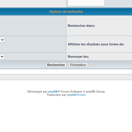
Options de recherche
Rechercher dans:
Afficher les résultats sous forme de:
Renvoyer les:
Développé par
phpBB
® Forum Software © phpBB Group
Traduction par
phpBB-fr.com