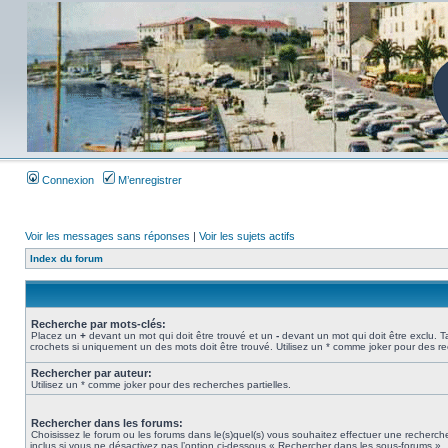
Connexion
M’enregistrer
Voir les messages sans réponses
|
Voir les sujets actifs
Index du forum
Recherche par mots-clés:
Placez un
+
devant un mot qui doit être trouvé et un
-
devant un mot qui doit être exclu. 
crochets si uniquement un des mots doit être trouvé. Utilisez un * comme joker pour des re
Rechercher par auteur:
Utilisez un * comme joker pour des recherches partielles.
Rechercher dans les forums:
Choisissez le forum ou les forums dans le(s)quel(s) vous souhaitez effectuer une recher
inclus si vous ne désactivez pas l’option ci-dessous « Rechercher dans les sous-forums ».