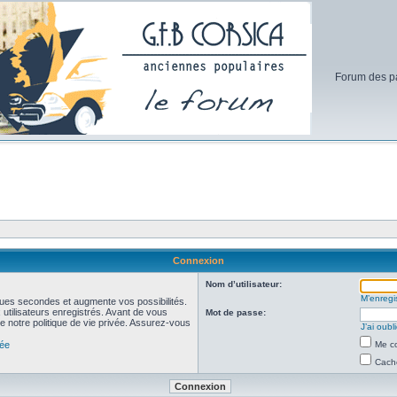
Forum des pa
Connexion
Nom d’utilisateur:
M’enregis
ues secondes et augmente vos possibilités.
utilisateurs enregistrés. Avant de vous
Mot de passe:
de notre politique de vie privée. Assurez-vous
J’ai oub
vée
Me co
Cache