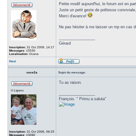
Petite modif aujourd'hui, le forum est en pa
Juste un petit geste de politesse conviviale
Merci d'avance!
Ne pas hésiter à me laisser un mp en cas 
_________________
Gérard
Inscription:
31 Oct 2006, 14:17
Messages:
15530
Localisation:
Ocana
Haut
cece2a
Sujet du message:
Tu as raison.
U Liganu
_________________
François. " Primu a saluta"
Inscription:
31 Oct 2006, 09:25
Messages:
13090