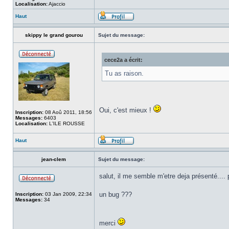
Localisation:
Ajaccio
Haut
skippy le grand gourou
Sujet du message:
cece2a a écrit:
Tu as raison.
Oui, c'est mieux !
Inscription:
08 Aoû 2011, 18:56
Messages:
6403
Localisation:
L'ILE ROUSSE
Haut
jean-clem
Sujet du message:
salut, il me semble m'etre deja présenté.... 
un bug ???
Inscription:
03 Jan 2009, 22:34
Messages:
34
merci