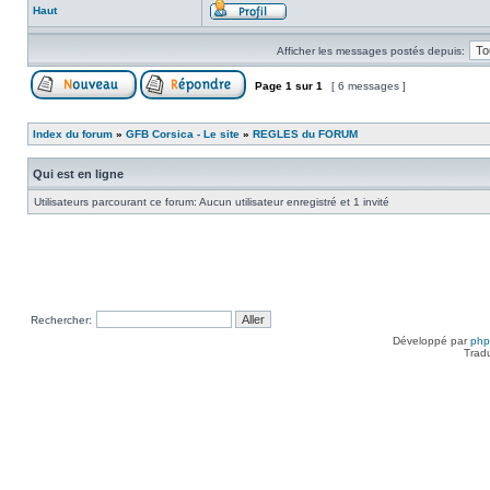
Haut
Afficher les messages postés depuis:
Page
1
sur
1
[ 6 messages ]
Index du forum
»
GFB Corsica - Le site
»
REGLES du FORUM
Qui est en ligne
Utilisateurs parcourant ce forum: Aucun utilisateur enregistré et 1 invité
Rechercher:
Développé par
ph
Trad